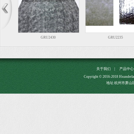
GRU2430
GRU2235
关于我们
|
产品中心
Copyright © 2016-2018 Hx
地址:杭州市萧山区义