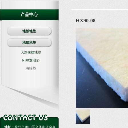
产品中心
HX90-08
地板地垫
地毯地垫
天然橡胶地垫
NBR发泡垫
海绵垫
地址：
杭州市萧山区义蓬街道金泉