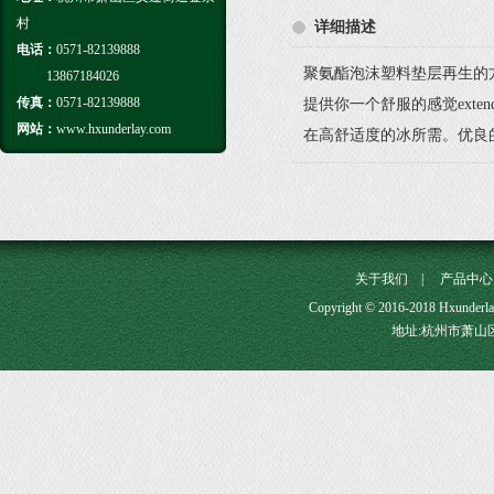
村
详细描述
电话：
0571-82139888
聚氨酯泡沫塑料垫层再生的
13867184026
传真：
0571-82139888
提供你一个舒服的感觉extends
网站：
www.hxunderlay.com
在高舒适度的冰所需。优良
关于我们
|
产品中心
Copyright © 2016-2018 Hx
地址:杭州市萧山区义