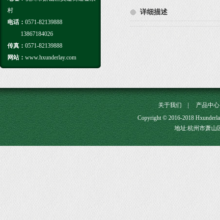
村
详细描述
电话：
0571-82139888
13867184026
传真：
0571-82139888
网站：
www.hxunderlay.com
关于我们
|
产品中心
Copyright © 2016-2018 Hx
地址:杭州市萧山区义