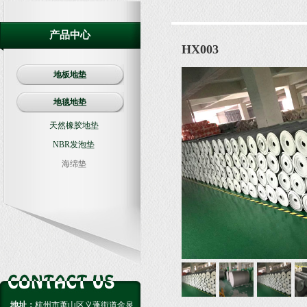
产品中心
HX003
地板地垫
地毯地垫
天然橡胶地垫
NBR发泡垫
海绵垫
地址：
杭州市萧山区义蓬街道金泉