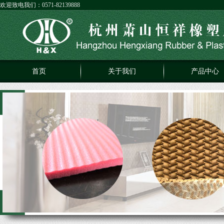
欢迎致电我们：0571-82139888
首页
关于我们
产品中心